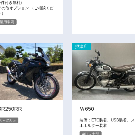
条件付き無料)
その他オプション （ご相談くだ
い）
業用車両
摂津店
BR250RR
Ｗ650
装備：ETC装着、USB装着、
26～250㏄
ホホルダー装着
401～大型