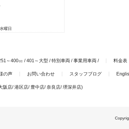
1
4水曜日
251～400㏄
/
401～大型
/
特別車両
/
事業用車両
/
料金表
様の声
お問い合わせ
スタッフブログ
Englis
大阪店
/
港区店
/
豊中店
/
奈良店/
堺深井店
)
Copyri