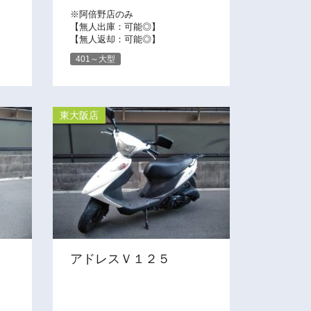
※阿倍野店のみ
【無人出庫：可能◎】
【無人返却：可能◎】
401～大型
東大阪店
アドレスＶ１２５