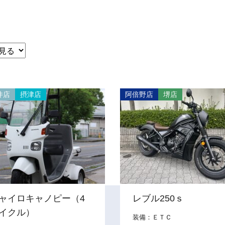
井店
摂津店
阿倍野店
堺店
お問い合わせ
WEB予約
ャイロキャノピー（4
レブル250ｓ
イクル）
装備：ＥＴＣ