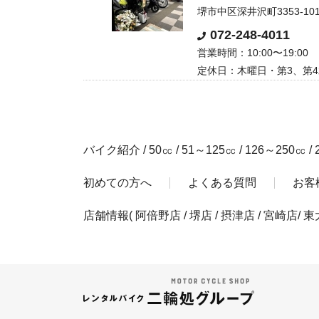
堺市中区深井沢町3353-10
072-248-4011
営業時間：10:00〜19:00
定休日：木曜日・第3、第
バイク紹介
/
50㏄
/
51～125㏄
/
126～250㏄
/
初めての方へ
よくある質問
お客
店舗情報
(
阿倍野店
/
堺店
/
摂津店
/
宮崎店
/
東