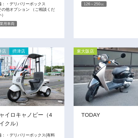
備：・デリバリーボックス
126～250㏄
その他オプション （ご相談くだ
い）
業用車両
井店
摂津店
東大阪店
ャイロキャノピー（4
TODAY
イクル）
備：・デリバリーボックス(有料