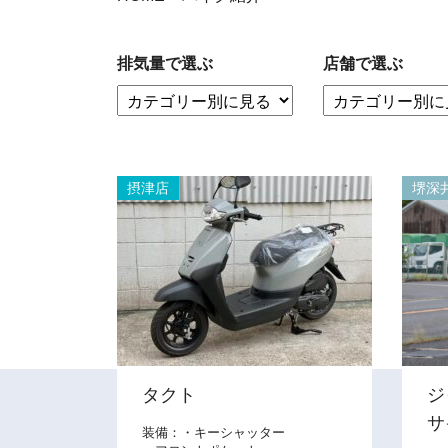
お客様の声
排気量で選ぶ
店舗で選ぶ
お知らせ
スタッフブログ
English Site
プライバシーポリシー
摂津店
堺深
タクト
ジ
サ
装備：・キーシャッター