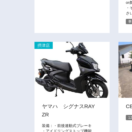
or
・
さ
事
摂津店
ヤマハ シグナスRAY
C
ZR
1
装備：・前後連動式ブレーキ
・アイドリングストップ機能