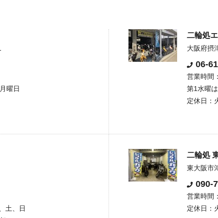
二輪処エ
1
大阪府摂津
06-6
営業時間：1
4月曜日
第1水曜は1
定休日：
二輪処 
東大阪市鴻
090-
営業時間：1
、土、日
定休日：