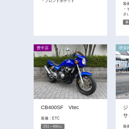
・フロントポケット
装
・
さ
事
豊中店
堺深
CB400SF Vtec
ジ
サ
装備：ETC
装
251～400㏄