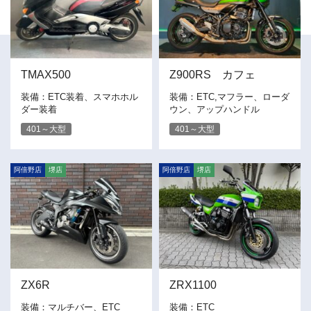
お客様の声
お知らせ
スタッフブログ
TMAX500
English Site
Z900RS カフェ
プライバシーポリシー
装備：ETC装着、スマホホル
装備：ETC,マフラー、ローダ
ダー装着
ウン、アップハンドル
401～大型
401～大型
お問い合わせ
阿倍野店
堺店
阿倍野店
堺店
WEB予約
ZX6R
ZRX1100
装備：マルチバー、ETC
装備：ETC