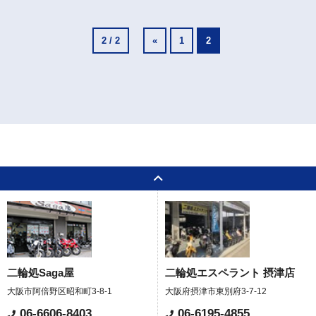
2 / 2
«
1
2
二輪処Saga屋
二輪処エスペラント 摂津店
大阪市阿倍野区昭和町3-8-1
大阪府摂津市東別府3-7-12
06-6606-8403
06-6195-4855