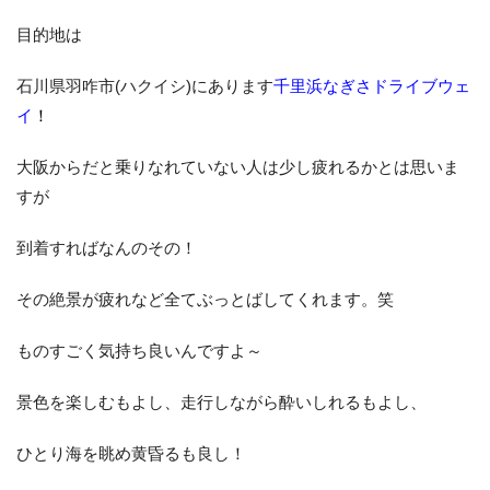
目的地は
お客様の声
お知らせ
石川県羽咋市(ハクイシ)にあります
千里浜なぎさドライブウェ
スタッフブログ
イ
！
English Site
プライバシーポリシー
大阪からだと乗りなれていない人は少し疲れるかとは思いま
すが
お問い合わせ
到着すればなんのその！
WEB予約
その絶景が疲れなど全てぶっとばしてくれます。笑
ものすごく気持ち良いんですよ～
景色を楽しむもよし、走行しながら酔いしれるもよし、
ひとり海を眺め黄昏るも良し！