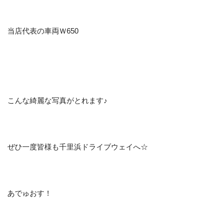
当店代表の車両Ｗ650
こんな綺麗な写真がとれます♪
ぜひ一度皆様も千里浜ドライブウェイへ☆
あでゅおす！