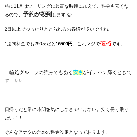
特に11月はツーリングに最高な時期に加えて、料金も安くな
予約が殺到
るので、
します 😉
2日以上でゆったりととられるお客様が多いですね。
破格
1週間料金
でも
250㏄だと
16500円
。
これマジで
です。
二輪処グループの強みでもある
安さ
がイチバン輝くときで
す…✨✨
日帰りだと常に時間を気にしなきゃいけない。安く長く乗り
たい！！
そんなアナタのための料金設定となっております。