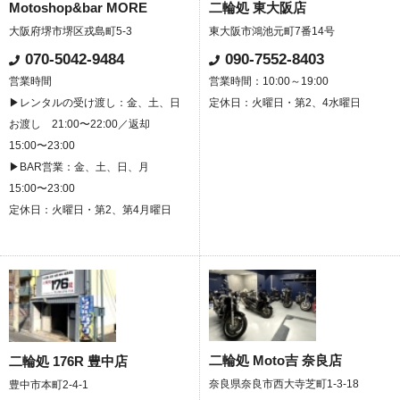
Motoshop&bar MORE
二輪処 東大阪店
大阪府堺市堺区戎島町5-3
東大阪市鴻池元町7番14号
070-5042-9484
090-7552-8403
営業時間
営業時間：10:00～19:00
▶レンタルの受け渡し：金、土、日
定休日：火曜日・第2、4水曜日
お渡し 21:00〜22:00／返却
15:00〜23:00
▶BAR営業：金、土、日、月
15:00〜23:00
定休日：火曜日・第2、第4月曜日
二輪処 Moto吉 奈良店
二輪処 176R 豊中店
奈良県奈良市西大寺芝町1-3-18
豊中市本町2-4-1