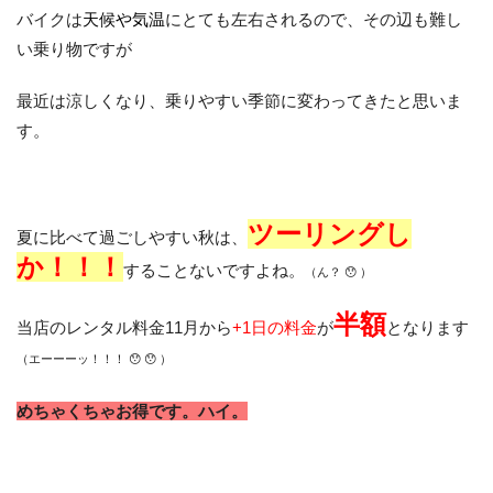
バイクは
天候や気温
にとても左右されるので、その辺も難し
い乗り物ですが
お客様の声
お知らせ
スタッフブログ
最近は涼しくなり、乗りやすい季節に変わってきたと思いま
English Site
す。
プライバシーポリシー
お問い合わせ
ツーリングし
夏に比べて過ごしやすい秋は、
か！！！
することないですよね。
（ん？ 😯 ）
WEB予約
半額
当店のレンタル料金11月から
+1日の料金
が
となります
（エーーーッ！！！ 😯 😯 ）
めちゃくちゃお得です。ハイ。