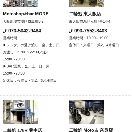
Motoshop&bar MORE
二輪処 東大阪店
大阪府堺市堺区戎島町5-3
東大阪市鴻池元町7番14号
070-5042-9484
090-7552-8403
営業時間
営業時間：10:00～19:00
▶レンタルの受け渡し：金、土、日
定休日：火曜日・第2、4水曜日
お渡し 21:00〜22:00／返却
15:00〜23:00
▶BAR営業：金、土、日、月
15:00〜23:00
定休日：火曜日・第2、第4月曜日
二輪処 Moto吉 奈良店
二輪処 176R 豊中店