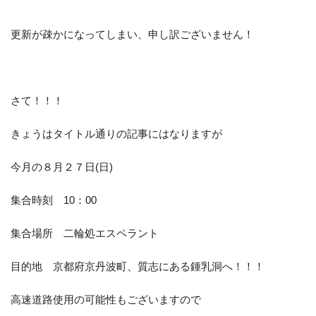
更新が疎かになってしまい、申し訳ございません！
お客様の声
お知らせ
スタッフブログ
English Site
プライバシーポリシー
さて！！！
きょうはタイトル通りの記事にはなりますが
お問い合わせ
今月の８月２７日(日)
WEB予約
集合時刻 10：00
集合場所 二輪処エスペラント
目的地 京都府京丹波町、質志にある鍾乳洞へ！！！
高速道路使用の可能性もございますので