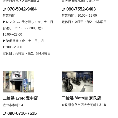
大阪府堺市堺区戎島町5-3
東大阪市鴻池元町7番14号
070-5042-9484
090-7552-8403
営業時間
営業時間：10:00～19:00
▶レンタルの受け渡し：金、土、日
定休日：火曜日・第2、4水曜日
お渡し 21:00〜22:00／返却
15:00〜23:00
▶BAR営業：金、土、日、月
15:00〜23:00
定休日：火曜日・第2、第4月曜日
二輪処 Moto吉 奈良店
二輪処 176R 豊中店
奈良県奈良市西大寺芝町1-3-18
豊中市本町2-4-1
090-6716-7515