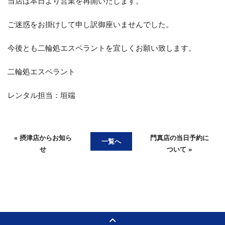
当店は本日より営業を再開いたします。
ご迷惑をお掛けして申し訳御座いませんでした。
お客様の声
お知らせ
スタッフブログ
今後とも二輪処エスペラントを宜しくお願い致します。
English Site
プライバシーポリシー
二輪処エスペラント
レンタル担当：垣端
お問い合わせ
WEB予約
« 摂津店からお知ら
門真店の当日予約に
一覧へ
せ
ついて »