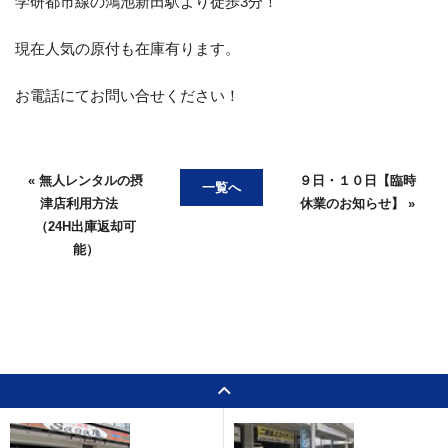
学研都市線の鴻池新田駅より徒歩3分！
現在人気の原付も在庫有ります。
お客様の声
お知らせ
スタッフブログ
お電話にてお問い合せください！
English Site
プライバシーポリシー
« 無人レンタルの摂
９日・１０日【臨時
一覧へ
お問い合わせ
津店利用方法
休業のお知らせ】 »
（24H出庫返却可
能）
WEB予約