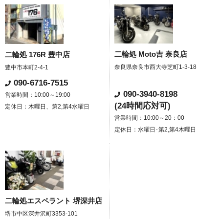
二輪処 Moto吉 奈良店
二輪処 176R 豊中店
奈良県奈良市西大寺芝町1-3-18
豊中市本町2-4-1
090-6716-7515
090-3940-8198
営業時間：10:00～19:00
(24時間応対可)
定休日：木曜日、第2,第4水曜日
営業時間：10:00～20：00
定休日：水曜日･第2,第4木曜日
二輪処エスペラント 堺深井店
堺市中区深井沢町3353-101