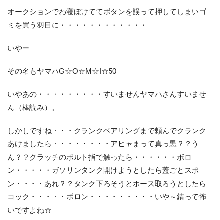
オークションでわ寝ぼけててボタンを誤って押してしまいゴ
ミを買う羽目に・・・・・・・・・・・・
お客様の声
お知らせ
スタッフブログ
いやー
English Site
プライバシーポリシー
その名もヤマハG☆O☆M☆I☆50
いやあの・・・・・・・・・すいませんヤマハさんすいませ
お問い合わせ
ん（棒読み）。
WEB予約
しかしですね・・・クランクベアリングまで頼んでクランク
あけましたら・・・・・・・・アヒャまって真っ黒？？う
ん？？クラッチのボルト指で触ったら・・・・・・ボロ
ン・・・・・ガソリンタンク開けようとしたら蓋ごとスポ
ン・・・・あれ？？タンク下ろそうとホース取ろうとしたら
コック・・・・・ポロン・・・・・・・・・いや～錆って怖
いですよね☆