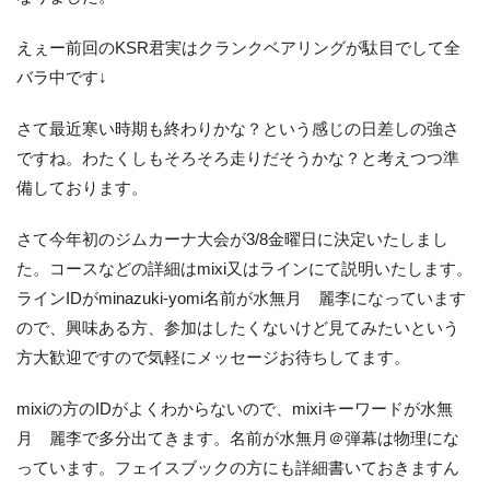
えぇー前回のKSR君実はクランクベアリングが駄目でして全
お客様の声
バラ中です↓
お知らせ
スタッフブログ
English Site
さて最近寒い時期も終わりかな？という感じの日差しの強さ
プライバシーポリシー
ですね。わたくしもそろそろ走りだそうかな？と考えつつ準
備しております。
お問い合わせ
さて今年初のジムカーナ大会が3/8金曜日に決定いたしまし
た。コースなどの詳細はmixi又はラインにて説明いたします。
WEB予約
ラインIDがminazuki-yomi名前が水無月 麗李になっています
ので、興味ある方、参加はしたくないけど見てみたいという
方大歓迎ですので気軽にメッセージお待ちしてます。
mixiの方のIDがよくわからないので、mixiキーワードが水無
月 麗李で多分出てきます。名前が水無月＠弾幕は物理にな
っています。フェイスブックの方にも詳細書いておきますん